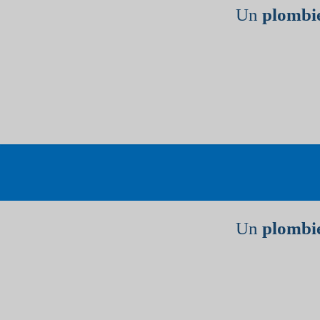
Un
plombie
Un
plombie