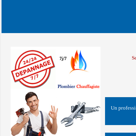
Se
Un professi