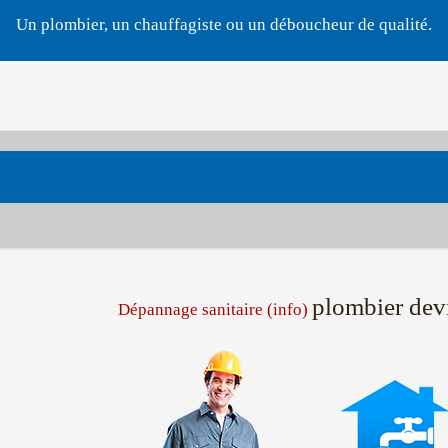
Un plombier, un chauffagiste ou un déboucheur de qualité.
plombier dev
Dépannage sanitaire (info)