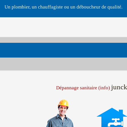
Un plombier, un chauffagiste ou un déboucheur de qualité.
junck
Dépannage sanitaire (info)