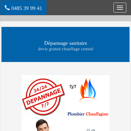
0485 39 99 41
Toggl
navig
Dépannage sanitaire
devis gratuit chauffage central