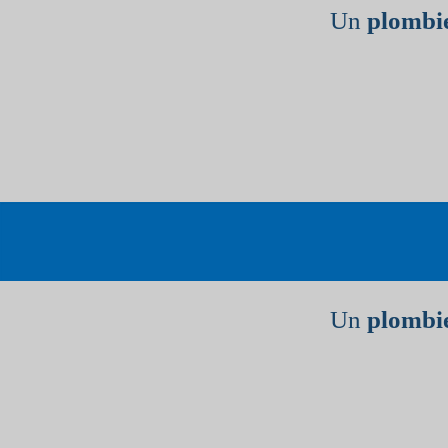
Un
plombie
Un
plombie