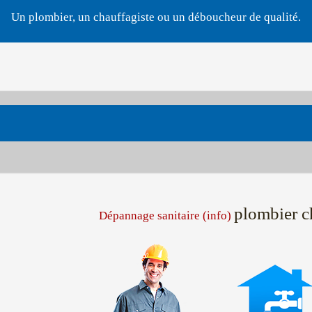
Un plombier, un chauffagiste ou un déboucheur de qualité.
plombier c
Dépannage sanitaire (info)