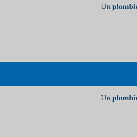
Un
plombie
Un
plombie