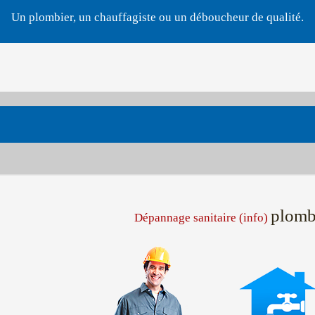
Un plombier, un chauffagiste ou un déboucheur de qualité.
plomb
Dépannage sanitaire (info)