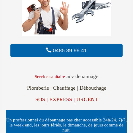
0485 39 99 41
acv depannage
Service sanitaire
Plomberie | Chauffage | Débouchage
SOS | EXPRESS | URGENT
Un professionnel du dépannage pas cher accessible 24h/24, 7j/7,
le week end, les jours fériés, le dimanche, de jours comme de
nuit.